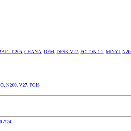
BAIC T 205
,
CHANA
,
DFM
,
DFSK V27
,
FOTON 1.2
,
MINYI
,
N20
 N200, V27, FOIS