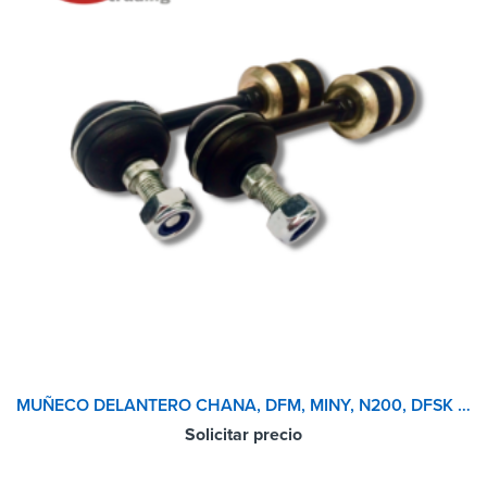
MUÑECO DELANTERO CHANA, DFM, MINY, N200, DFSK V27, FOTON 1.2, BAIC T205
Solicitar precio