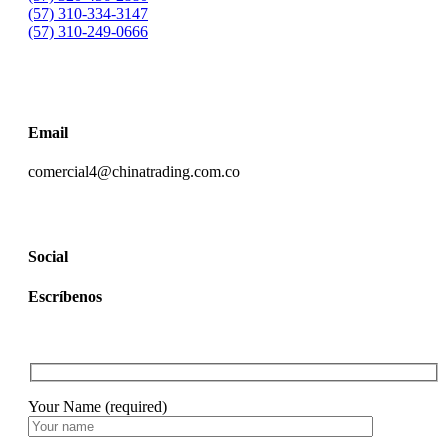
(57) 310-334-3147
(57) 310-249-0666
Email
comercial4@chinatrading.com.co
Social
Escríbenos
Your Name (required)