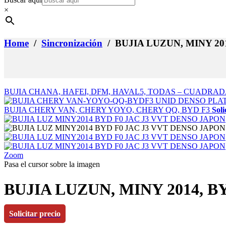
×
Home
/
Sincronización
/ BUJIA LUZUN, MINY 201
BUJIA CHANA, HAFEI, DFM, HAVAL5, TODAS – CUADRA
BUJIA CHERY VAN, CHERY YOYO, CHERY QQ, BYD F3
Soli
Zoom
Pasa el cursor sobre la imagen
BUJIA LUZUN, MINY 2014, BY
Solicitar precio