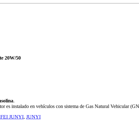
ite 20W/50
asolina
.
tor es instalado en vehículos con sistema de Gas Natural Vehicular (G
FEI JUNYI
,
JUNYI