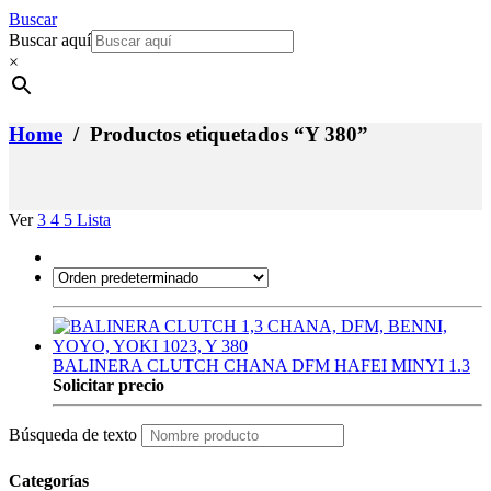
Buscar
Buscar aquí
×
Home
/ Productos etiquetados “Y 380”
Ver
3
4
5
Lista
BALINERA CLUTCH CHANA DFM HAFEI MINYI 1.3
Solicitar precio
Búsqueda de texto
Categorías