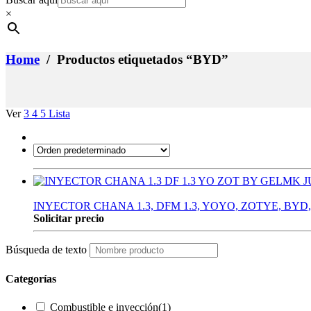
×
Home
/ Productos etiquetados “BYD”
Ver
3
4
5
Lista
INYECTOR CHANA 1.3, DFM 1.3, YOYO, ZOTYE, BYD
Solicitar precio
Búsqueda de texto
Categorías
Combustible e inyección
(1)